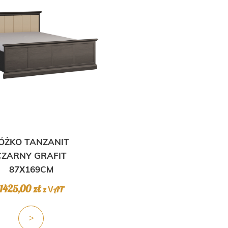
wiele
wariantów.
Opcje
można
wybrać
na
stronie
produktu
ÓŻKO TANZANIT
CZARNY GRAFIT
87X169CM
1425,00
zł
z VAT
>