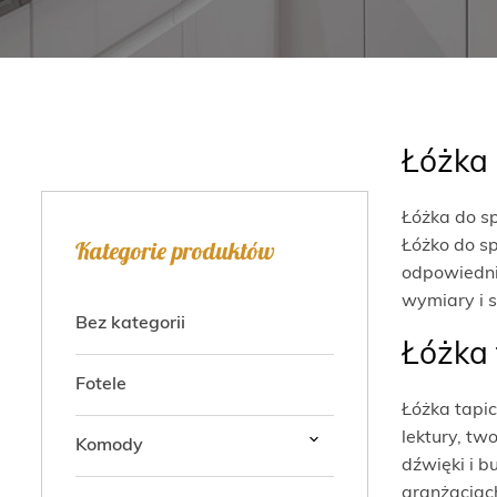
Łóżka 
Łóżka do sp
Łóżko do sp
Kategorie produktów
odpowiednie
wymiary i 
Bez kategorii
Łóżka 
Fotele
Łóżka tapi
lektury, tw
Komody
dźwięki i b
aranżacjach