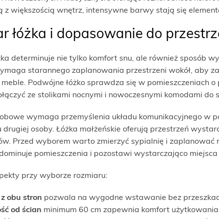
ą z większością wnętrz, intensywne barwy stają się eleme
 łóżka i dopasowanie do przestrz
a determinuje nie tylko komfort snu, ale również sposób wy
maga starannego zaplanowania przestrzeni wokół, aby zap
meble. Podwójne łóżko sprawdza się w pomieszczeniach o
ołączyć ze stolikami nocnymi i nowoczesnymi komodami do s
obowe wymaga przemyślenia układu komunikacyjnego w pok
 drugiej osoby. Łóżka małżeńskie oferują przestrzeń wystar
w. Przed wyborem warto zmierzyć sypialnię i zaplanować ro
zdominuje pomieszczenia i pozostawi wystarczająco miejsca
ekty przy wyborze rozmiaru:
 z obu stron
pozwala na wygodne wstawanie bez przeszkad
ość od ścian
minimum 60 cm zapewnia komfort użytkowania i