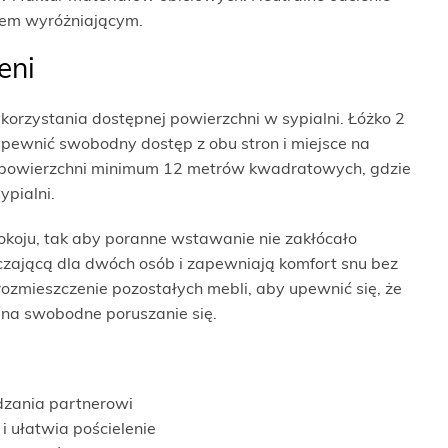
ntem wyróżniającym.
eni
korzystania dostępnej powierzchni w sypialni. Łóżko 2
ewnić swobodny dostęp z obu stron i miejsce na
 powierzchni minimum 12 metrów kwadratowych, gdzie
ypialni.
oju, tak aby poranne wstawanie nie zakłócało
czającą dla dwóch osób i zapewniają komfort snu bez
zmieszczenie pozostałych mebli, aby upewnić się, że
 na swobodne poruszanie się.
zania partnerowi
 ułatwia pościelenie