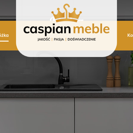
Łóżka
óżka
K
Strona główna
»
Łóżka