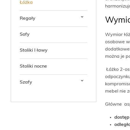
Łóżka
harmonizuj
Regały
Wymiar
Sofy
Wymiar łóżk
osobowe wy
dodatkowe 
Stoliki I ławy
można je p
Stoliki nocne
Łóżko 2-os
odpoczynku
Szafy
kompromisó
mebel nie 
Główne asp
dostęp
odległ