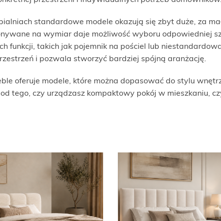
onkretnej przestrzeni i indywidualnych potrzeb domowników
pialniach standardowe modele okazują się zbyt duże, za ma
nywane na wymiar daje możliwość wyboru odpowiedniej szer
 funkcji, takich jak pojemnik na pościel lub niestandardow
zestrzeń i pozwala stworzyć bardziej spójną aranżację.
ble oferuje modele, które można dopasować do stylu wnętrz
e od tego, czy urządzasz kompaktowy pokój w mieszkaniu, c