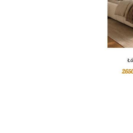
Łó
265