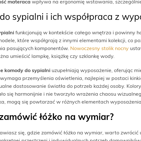
ść materaca
wpływa na ergonomię wstawania, szczególnie
do sypialni i ich współpraca z wy
pialni
funkcjonują w kontekście całego wnętrza i powinny 
modele, które współgrają z innymi elementami kolekcji, co p
ia pasujących komponentów.
Nowoczesny stolik nocny
ustaw
żna umieścić lampkę, książkę czy szklankę wody.
 komody do sypialni
uzupełniają wyposażenie, oferując mie
 wymaga przemyślenia oświetlenia, najlepiej w postaci kink
ualne dostosowanie światła do potrzeb każdej osoby. Kolor
o się harmonijnie i nie tworzyło wrażenia chaosu wizualne
rka, mogą się powtarzać w różnych elementach wyposażenia,
 zamówić łóżko na wymiar?
anawiasz się, gdzie zamówić łóżko na wymiar, warto zwróci