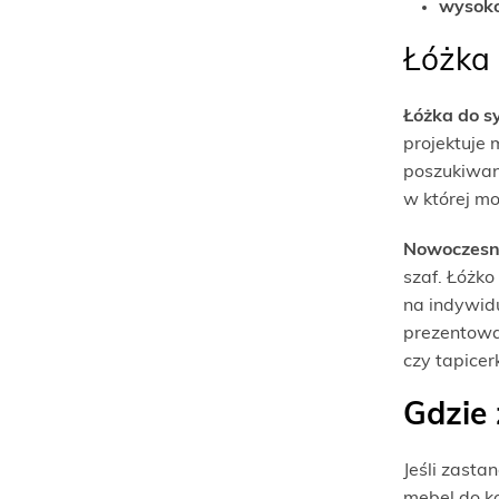
wysoko
Łóżka 
Łóżka do sy
projektuje 
poszukiwan
w której mo
Nowoczesne
szaf. Łóżko
na indywid
prezentował
czy tapice
Gdzie
Jeśli zast