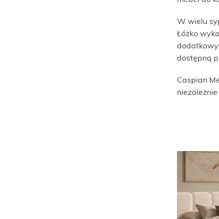
mebel do k
W wielu sy
Łóżko wyko
dodatkowych
dostępną pr
Caspian Me
niezależni