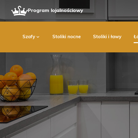
Program lojalnościowy
Szafy
Stoliki nocne
Stoliki i ławy
Ł