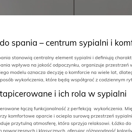
do spania – centrum sypialni i komf
ania stanowią centralny element sypialni i definiują chara
ania wpływa na jakość odpoczynku, organizuje przestrzeń w
go modelu oznacza decyzję o komforcie na wiele lat, dlate
sposób wykończenia, które będą współgrać z codziennym ry
tapicerowane i ich rola w sypialni
cerowane łączą funkcjonalność z perfekcją wykończenia. M
orzy komfortowe oparcie i ociepla surową przestrzeń sypialn
uduje przytulną atmosferę, która sprzyja relaksowi. Łóżko d
 nowoczesnych i klasycznych, oferując różnorodność kolorów