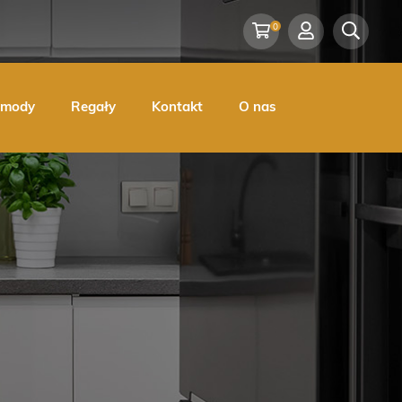
0
omody
Regały
Kontakt
O nas