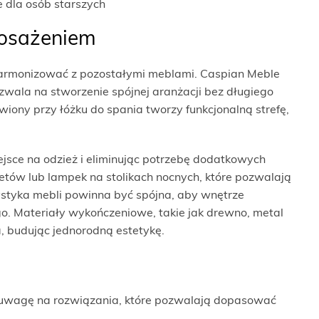
 dla osób starszych
posażeniem
harmonizować z pozostałymi meblami. Caspian Meble
ozwala na stworzenie spójnej aranżacji bez długiego
iony przy łóżku do spania tworzy funkcjonalną strefę,
jsce na odzież i eliminując potrzebę dodatkowych
ietów lub lampek na stolikach nocnych, które pozwalają
ystyka mebli powinna być spójna, aby wnętrze
go. Materiały wykończeniowe, takie jak drewno, metal
 budując jednorodną estetykę.
ć uwagę na rozwiązania, które pozwalają dopasować