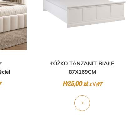
z
ŁÓŻKO TANZANIT BIAŁE
ciel
87X169CM
1425,00
zł
T
z VAT
>